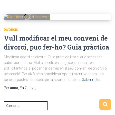
DIVORCIS
Vull modificar el meu conveni de
divorci, puc fer-ho? Guia pràctica
Modificar acord de divorci. Guia pràctica i tot el que necessita
saber com fer-ho. Molts clients es dirigeixen a nosaltres
sol·licitant-nos si poden fer canvis en el seu conveni de divorci o
separació. Per això hem considerat oportú oferir-vos tota una
sèrie de pautes i consells per a abordar aquesta
Saber més…
Per
anna
, Fa
7 anys
,
C
e