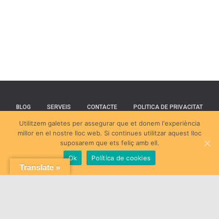
BLOG
SERVEIS
CONTACTE
POLITICA DE PRIVACITAT
Utilitzem galetes per assegurar que et donem l'experiència
TERMES I CONDICIONS
millor en el nostre lloc web. Si continues utilitzar aquest lloc
suposarem que ets feliç amb ell.
Aquest lloc web ha estat dissenyat i desenvolupat per
Abir Rajkhowa
Ok
Política de cookies
Translate »