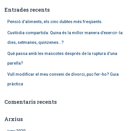
r
c
Entrades recents
a
:
Pensió d’aliments, els cinc dubtes més freqüents.
Custòdia compartida: Quina és la millor manera d’exercir-la:
dies, setmanes, quinzenes…?
Què passa amb les mascotes després de la ruptura d’una
parella?
Vull modificar el meu conveni de divorci, puc fer-ho? Guia
pràctica
Comentaris recents
Arxius