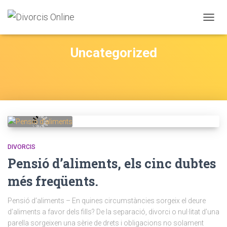
CANVI
LA
NAVEG
Uncategorized
DIVORCIS
Pensió d’aliments, els cinc dubtes
més freqüents.
Pensió d’aliments – En quines circumstàncies sorgeix el deure
d’aliments a favor dels fills? De la separació, divorci o nul·litat d’una
parella sorgeixen una sèrie de drets i obligacions no solament