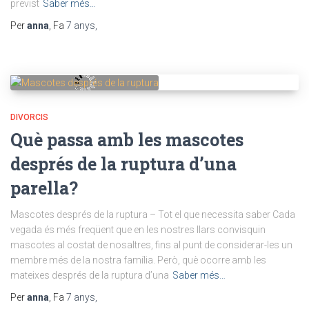
previst
Saber més…
Per
anna
, Fa
7 anys
,
DIVORCIS
Què passa amb les mascotes
després de la ruptura d’una
parella?
Mascotes després de la ruptura – Tot el que necessita saber Cada
vegada és més freqüent que en les nostres llars convisquin
mascotes al costat de nosaltres, fins al punt de considerar-les un
membre més de la nostra família. Però, què ocorre amb les
mateixes després de la ruptura d’una
Saber més…
Per
anna
, Fa
7 anys
,