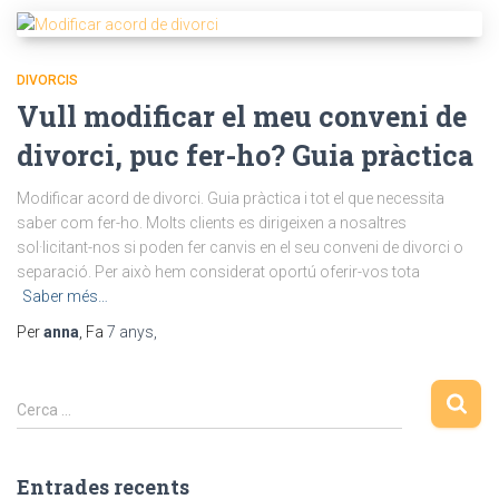
DIVORCIS
Vull modificar el meu conveni de
divorci, puc fer-ho? Guia pràctica
Modificar acord de divorci. Guia pràctica i tot el que necessita
saber com fer-ho. Molts clients es dirigeixen a nosaltres
sol·licitant-nos si poden fer canvis en el seu conveni de divorci o
separació. Per això hem considerat oportú oferir-vos tota
Saber més…
Per
anna
, Fa
7 anys
,
C
Cerca …
e
r
c
Entrades recents