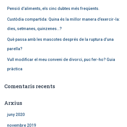
a
:
Pensió d’aliments, els cinc dubtes més freqüents.
Custòdia compartida: Quina és la millor manera d’exercir-la:
dies, setmanes, quinzenes…?
Què passa amb les mascotes després de la ruptura d’una
parella?
Vull modificar el meu conveni de divorci, puc fer-ho? Guia
pràctica
Comentaris recents
Arxius
juny 2020
novembre 2019